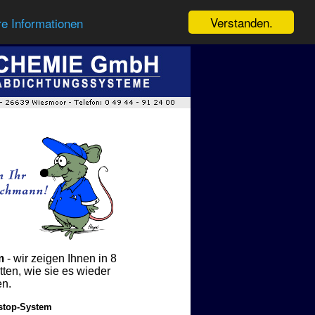
Verstanden.
re Informationen
m
- wir zeigen Ihnen in 8
tten, wie sie es wieder
en.
top-System